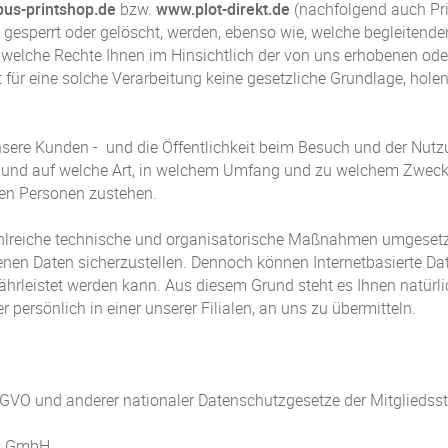
pus-printshop.de
bzw.
www.plot-direkt.de
(nachfolgend auch Pr
elt, gesperrt oder gelöscht, werden, ebenso wie, welche begleit
 welche Rechte Ihnen im Hinsichtlich der von uns erhobenen ode
für eine solche Verarbeitung keine gesetzliche Grundlage, holen 
 unsere Kunden - und die Öffentlichkeit beim Besuch und der Nut
n und auf welche Art, in welchem Umfang und zu welchem Zweck
nen Personen zustehen.
2) zahlreiche technische und organisatorische Maßnahmen umgeset
nen Daten sicherzustellen. Dennoch können Internetbasierte Da
ährleistet werden kann. Aus diesem Grund steht es Ihnen natürl
 persönlich in einer unserer Filialen, an uns zu übermitteln.
DSGVO und anderer nationaler Datenschutzgesetze der Mitgliedssta
IN GmbH