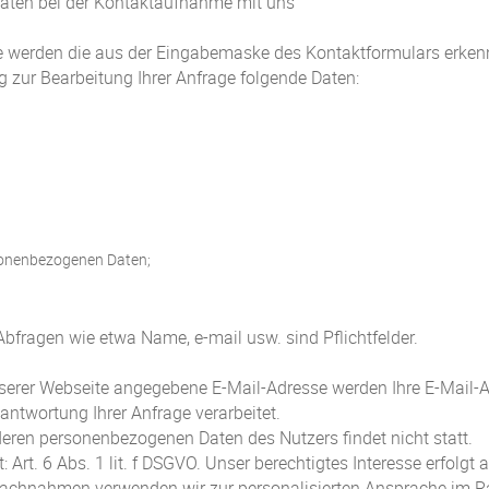
aten bei der Kontaktaufnahme mit uns
te werden die aus der Eingabemaske des Kontaktformulars erken
zur Bearbeitung Ihrer Anfrage folgende Daten:
rsonenbezogenen Daten;
Abfragen wie etwa Name, e-mail usw. sind Pflichtfelder.
serer Webseite angegebene E-Mail-Adresse werden Ihre E-Mail-Ad
ntwortung Ihrer Anfrage verarbeitet.
ren personenbezogenen Daten des Nutzers findet nicht statt.
 Art. 6 Abs. 1 lit. f DSGVO. Unser berechtigtes Interesse erfolgt
Nachnahmen verwenden wir zur personalisierten Ansprache im R