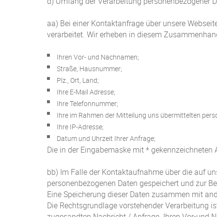
d) Umfang der Verarbeitung personenbezogener D
aa) Bei einer Kontaktanfrage über unsere Websei
verarbeitet. Wir erheben in diesem Zusammenhang 
Ihren Vor- und Nachnamen;
Straße, Hausnummer;
Plz., Ort, Land;
Ihre E-Mail Adresse;
Ihre Telefonnummer;
Ihre im Rahmen der Mitteilung uns übermittelten pe
Ihre IP-Adresse;
Datum und Uhrzeit Ihrer Anfrage;
Die in der Eingabemaske mit * gekennzeichneten 
bb) Im Falle der Kontaktaufnahme über die auf un
personenbezogenen Daten gespeichert und zur Bea
Eine Speicherung dieser Daten zusammen mit ande
Die Rechtsgrundlage vorstehender Verarbeitung ist:
zugesandten Nachricht / Anfrage. Ihren Vor-und 