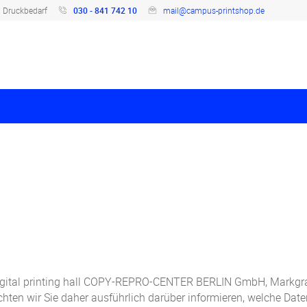
n Druckbedarf
030 - 841 742 10
mail@campus-printshop.de
 digital printing hall COPY-REPRO-CENTER BERLIN GmbH, Markgraf
öchten wir Sie daher ausführlich darüber informieren, welche Da